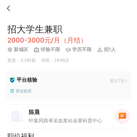
招大学生兼职
2000-3000元/月（月结）
新城区
经验不限
学历不限
招1人
更新：3小时前
浏览：2846次
平台核验
通过1项
营业执照
陈晨
叶集同路单采血浆站金寨科普中心
职位福利