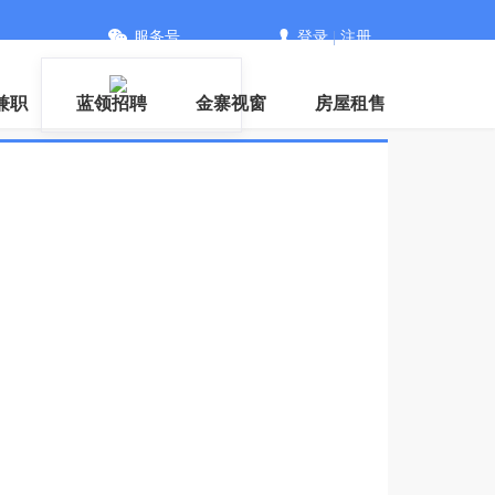
服务号
登录
|
注册
兼职
蓝领招聘
金寨视窗
房屋租售