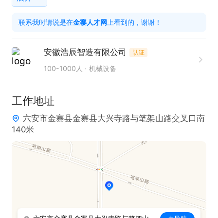
1、具备良好的团队合作精神，愿意从基础做起

联系我时请说是在
金寨人才网
上看到的，谢谢！
2、对工作认真负责，有较强的学习意愿;

能够适应轮班工作，服从工作安排;

安徽浩辰智造有限公司
认证
3、身体健康，无不良嗜好，能够适应一定强度的体
100-1000人
机械设备
力劳动。
工作地址
六安市金寨县金寨县大兴寺路与笔架山路交叉口南
140米