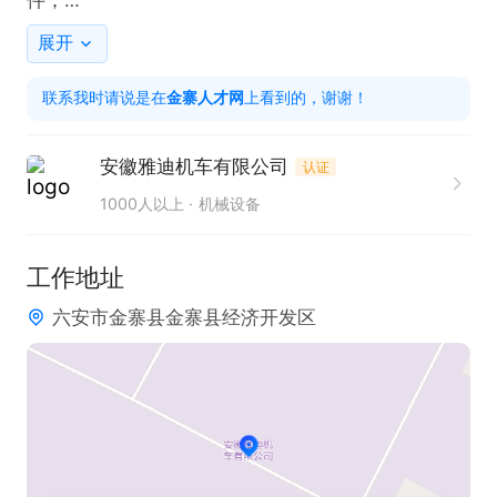
4、对加工中发现的问题及时与设计人员沟通确认，
展开
制定调整方案，确保开发进度。

联系我时请说是在
金寨人才网
上看到的，谢谢！
任职要求：

1、2年及以上线切割操作工作经验

安徽雅迪机车有限公司
认证
2、模具加工行业经验优先

1000人以上
机械设备
3、能够读懂图纸尺寸、要求。
工作地址
六安市金寨县金寨县经济开发区