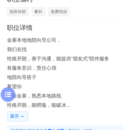
加班补助
餐补
免费培训
职位详情
金寨本地地陪向导公司，

我们在找

性格开朗，善于沟通，能提供“朋友式”陪伴服务

有服务意识，责任心强

地陪向导搭子

希望你

坐标金寨，熟悉本地路线

性格开朗，能唠嗑，能破冰

会拍照/会修图（加分项）
展开