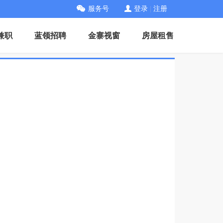
服务号
登录
|
注册
兼职
蓝领招聘
金寨视窗
房屋租售