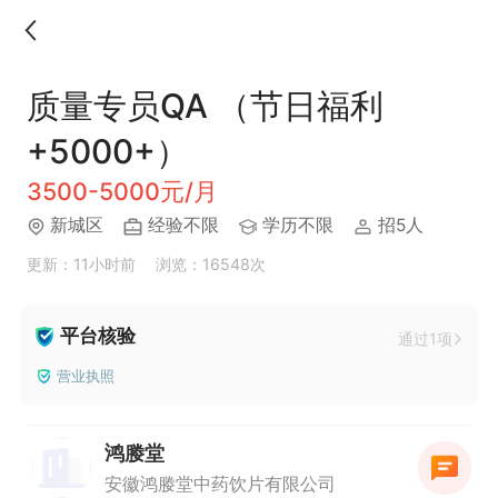
质量专员QA （节日福利
+5000+）
3500-5000元/月
新城区
经验不限
学历不限
招5人
更新：11小时前
浏览：16548次
平台核验
通过1项
营业执照
鸿媵堂
安徽鸿媵堂中药饮片有限公司