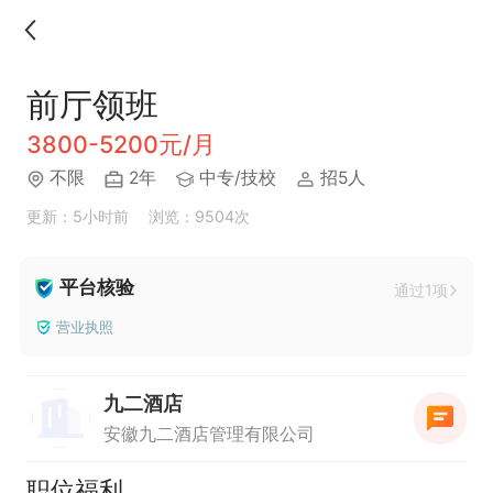
前厅领班
3800-5200元/月
不限
2年
中专/技校
招5人
更新：5小时前
浏览：9504次
平台核验
通过1项
营业执照
九二酒店
安徽九二酒店管理有限公司
职位福利