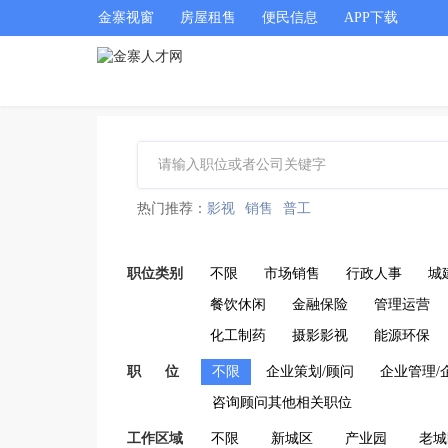
金寨视窗
房屋租售
便民信息
APP下载
热门推荐：
影视
销售
普工
职位类别
不限
市场销售
行政人事
城
餐饮休闲
金融保险
管理运营
化工制药
摄影影视
能源环保
职 位
不限
企业策划/顾问
企业管理/
咨询顾问其他相关职位
工作区域
不限
新城区
产业园
老城