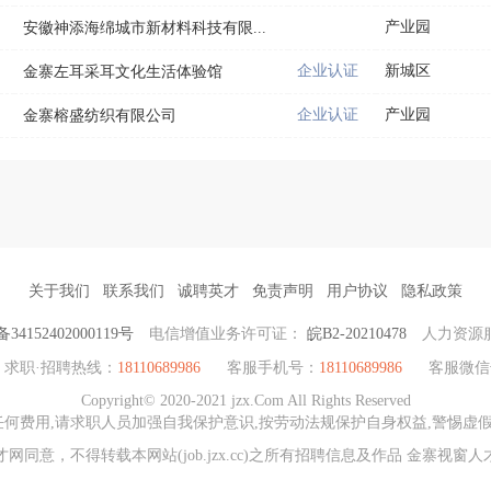
产业园
安徽神添海绵城市新材料科技有限...
企业认证
新城区
金寨左耳采耳文化生活体验馆
企业认证
产业园
金寨榕盛纺织有限公司
关于我们
联系我们
诚聘英才
免责声明
用户协议
隐私政策
4152402000119号
电信增值业务许可证：
皖B2-20210478
人力资源
求职·招聘热线：
18110689986
客服手机号：
18110689986
客服微信
Copyright© 2020-2021 jzx.Com All Rights Reserved
何费用,请求职人员加强自我保护意识,按劳动法规保护自身权益,警惕虚假
网同意，不得转载本网站(job.jzx.cc)之所有招聘信息及作品 金寨视窗