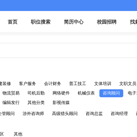
首页
职位搜索
简历中心
校园招聘
找
建装修
客户服务
会计财务
普工技工
文体培训
文职文员
物流贸易
司机后勤
网络硬件
机械仪表
咨询顾问
电子
编辑发行
其他分类
影视传媒
企管顾问
涉外咨询师
高级猎头顾问
咨询总监
咨询经理
区
其他