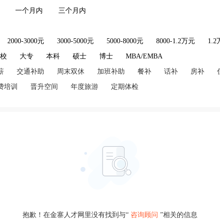
一个月内
三个月内
2000-3000元
3000-5000元
5000-8000元
8000-1.2万元
1.
技校
大专
本科
硕士
博士
MBA/EMBA
薪
交通补助
周末双休
加班补助
餐补
话补
房补
费培训
晋升空间
年度旅游
定期体检
抱歉！在金寨人才网里没有找到与“
咨询顾问
”相关的信息