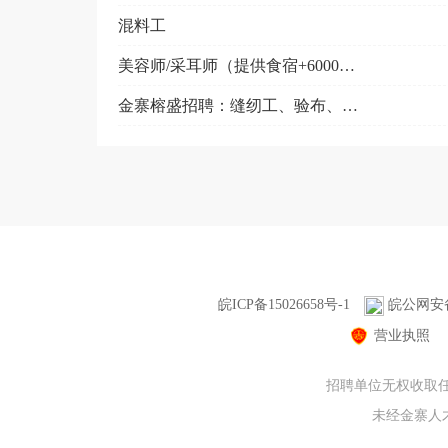
混料工
美容师/采耳师（提供食宿+6000+）
金寨榕盛招聘：缝纫工、验布、定型、计时工
皖ICP备15026658号-1
皖公网安备3
营业执照
招聘单位无权收取任
未经金寨人才