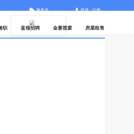
服务号
登录
|
注册
兼职
蓝领招聘
金寨视窗
房屋租售